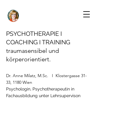
PSYCHOTHERAPIE I
COACHING I TRAINING
traumasensibel und
körperorientiert.
Dr. Anne Milatz, M.Sc. I Klostergasse 31-
33, 1180 Wien
Psychologin, Psychotherapeutin in
Fachausbildung unter Lehrsupervison
milatz.anne@gmail.com
0660/
4419 000